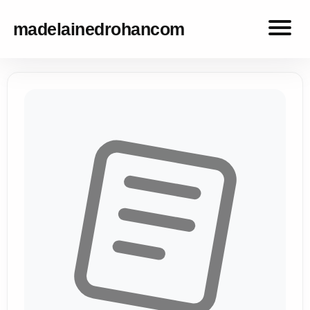
madelainedrohancom
madelainedrohancom