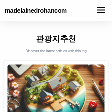
madelainedrohancom
madelainedrohancom
관광지추천
Discover the latest articles with this tag