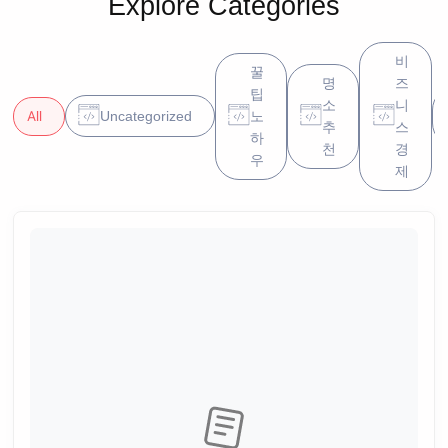
Explore Categories
비
꿀
명
즈
팁
소
니
All
Uncategorized
노
추
스
하
천
경
우
제