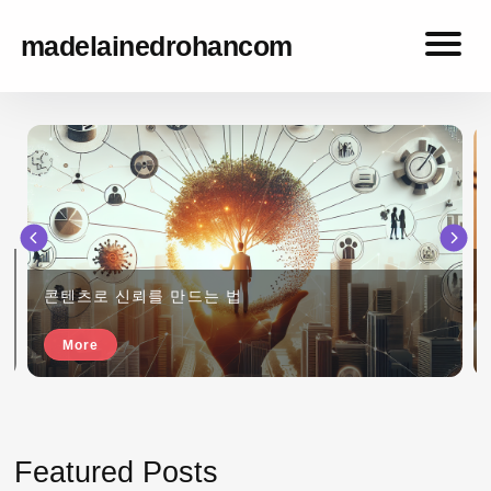
madelainedrohancom
madelainedrohancom
콘텐츠로 신뢰를 만드는 법
More
Featured Posts