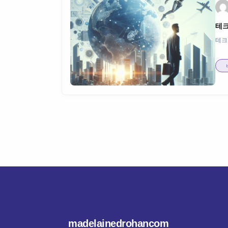
테크
테크
madelainedrohancom