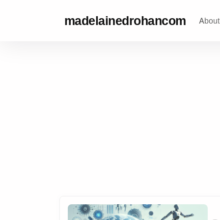
madelainedrohancom
About
madelainedrohancom